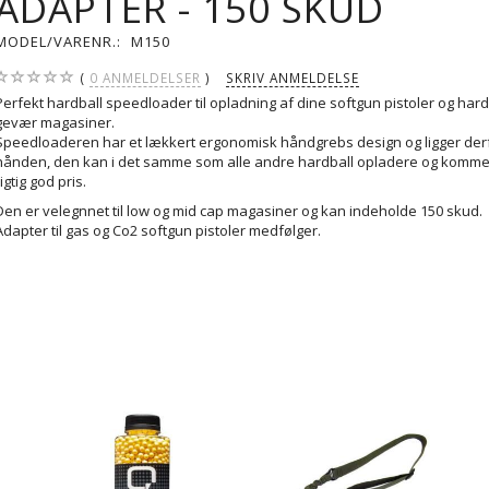
ADAPTER - 150 SKUD
MODEL/VARENR.:
M150
0
ANMELDELSER
SKRIV ANMELDELSE
Perfekt hardball speedloader til opladning af dine softgun pistoler og hard
gevær magasiner.
Speedloaderen har et lækkert ergonomisk håndgrebs design og ligger derf
hånden, den kan i det samme som alle andre hardball opladere og kommer 
rigtig god pris.
Den er velegnnet til low og mid cap magasiner og kan indeholde 150 skud.
Adapter til gas og Co2 softgun pistoler medfølger.