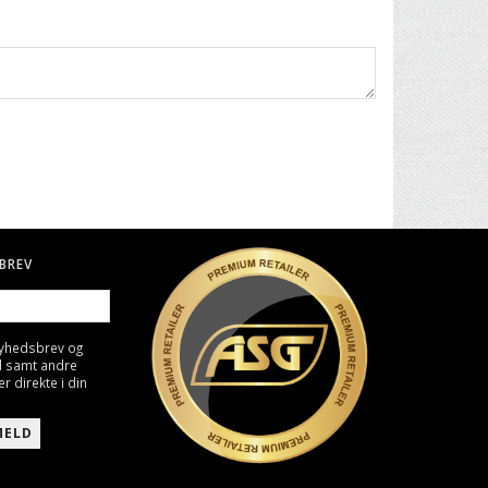
BREV
nyhedsbrev og
d samt andre
direkte i din
MELD