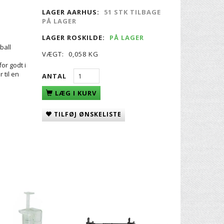
LAGER AARHUS:
51 STK TILBAGE
PÅ LAGER
LAGER ROSKILDE:
PÅ LAGER
ball
VÆGT:
0,058 KG
or godt i
til en
ANTAL
LÆG I KURV
TILFØJ ØNSKELISTE