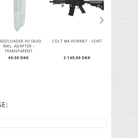
PEEDLOADER 90 SKUD
COLT M4 HORNET - SORT
BIO KUGLE
INKL. ADAPTER -
AIRSOFT KUG
TRANSPARENT
ST
49,00 DKK
2.149,00 DKK
269,00
E: