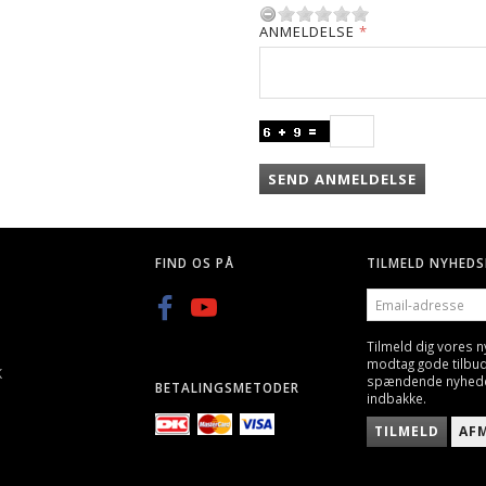
ANMELDELSE
SEND ANMELDELSE
FIND OS PÅ
TILMELD NYHEDS
EMAIL-
ADRESSE
Tilmeld dig vores 
modtag gode tilbu
K
spændende nyheder 
BETALINGSMETODER
indbakke.
TILMELD
AF