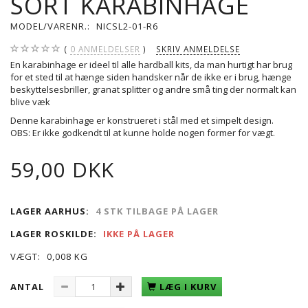
SORT KARABINHAGE
MODEL/VARENR.:
NICSL2-01-R6
0
ANMELDELSER
SKRIV ANMELDELSE
En karabinhage er ideel til alle hardball kits, da man hurtigt har brug
for et sted til at hænge siden handsker når de ikke er i brug, hænge
beskyttelsesbriller, granat splitter og andre små ting der normalt kan
blive væk
Denne karabinhage er konstrueret i stål med et simpelt design.
OBS: Er ikke godkendt til at kunne holde nogen former for vægt.
59,00 DKK
LAGER AARHUS:
4 STK TILBAGE PÅ LAGER
LAGER ROSKILDE:
IKKE PÅ LAGER
VÆGT:
0,008 KG
ANTAL
LÆG I KURV