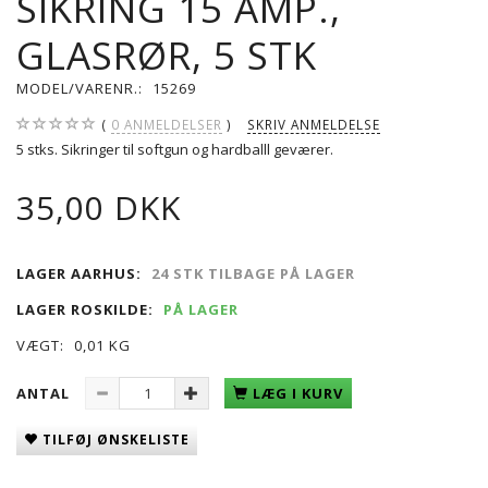
SIKRING 15 AMP.,
GLASRØR, 5 STK
MODEL/VARENR.:
15269
0
ANMELDELSER
SKRIV ANMELDELSE
5 stks. Sikringer til softgun og hardballl geværer.
35,00 DKK
LAGER AARHUS:
24 STK TILBAGE PÅ LAGER
LAGER ROSKILDE:
PÅ LAGER
VÆGT:
0,01 KG
ANTAL
LÆG I KURV
TILFØJ ØNSKELISTE