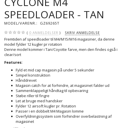
CYCLONE M4
SPEEDLOADER - TAN
MODEL/VARENR.:
GZ69265T
0
ANMELDELSER
SKRIV ANMELDELSE
Fremtiden af speedloader til M4/M15/M16 magasiner, da denne
model fylder 12 kugler pr rotation
Denne model kommer i Tan/Coyotte farve, men den findes også i
clear/sort
Features:
Fyld et mid cap magasin på under 5 sekunder
Simpel konstruktion
Hånddrevet
Magasin catch for at forhindre, at magasinet falder ud
Sammenklappeligt håndtag til opbevaring
Støbe riller til fingre
Let at bruge med handsker
Fylder 12 airsoft kugler pr. Rotation
Passer i en dobbelt M4 Magasin lomme
Overfyldningssystem som forhindrer overbelastning af
magasinet