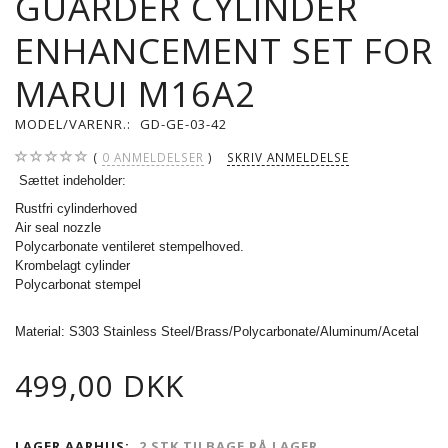
GUARDER CYLINDER
ENHANCEMENT SET FOR
MARUI M16A2
MODEL/VARENR.:
GD-GE-03-42
0
ANMELDELSER
SKRIV ANMELDELSE
Sættet indeholder:
Rustfri cylinderhoved
Air seal nozzle
Polycarbonate ventileret stempelhoved.
Krombelagt cylinder
Polycarbonat stempel
Material: S303 Stainless Steel/Brass/Polycarbonate/Aluminum/Acetal
499,00 DKK
LAGER AARHUS:
2 STK TILBAGE PÅ LAGER