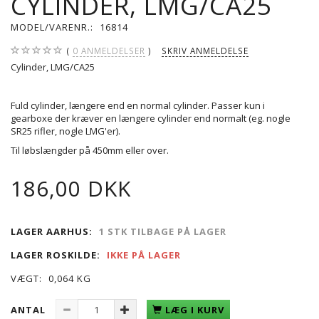
CYLINDER, LMG/CA25
MODEL/VARENR.:
16814
0
ANMELDELSER
SKRIV ANMELDELSE
Cylinder, LMG/CA25
Fuld cylinder, længere end en normal cylinder. Passer kun i
gearboxe der kræver en længere cylinder end normalt (eg. nogle
SR25 rifler, nogle LMG'er).
Til løbslængder på 450mm eller over.
186,00 DKK
LAGER AARHUS:
1 STK TILBAGE PÅ LAGER
LAGER ROSKILDE:
IKKE PÅ LAGER
VÆGT:
0,064 KG
ANTAL
LÆG I KURV