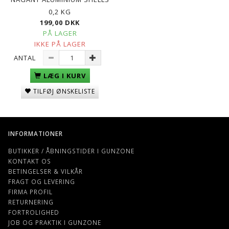
0,2 KG
199,00 DKK
PÅ LAGER
IKKE PÅ LAGER
ANTAL
LÆG I KURV
TILFØJ ØNSKELISTE
INFORMATIONER
BUTIKKER / ÅBNINGSTIDER I GUNZONE
KONTAKT OS
BETINGELSER & VILKÅR
FRAGT OG LEVERING
FIRMA PROFIL
RETURNERING
FORTROLIGHED
JOB OG PRAKTIK I GUNZONE