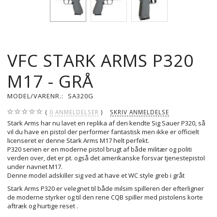
VFC STARK ARMS P320
M17 - GRÅ
MODEL/VARENR.:
SA320G
0
ANMELDELSER
SKRIV ANMELDELSE
Stark Arms har nu lavet en replika af den kendte Sig Sauer P320, så
vil du have en pistol der performer fantastisk men ikke er officielt
licenseret er denne Stark Arms M17 helt perfekt.
P320 serien er en moderne pistol brugt af både militær og politi
verden over, det er pt. også det amerikanske forsvar tjenestepistol
under navnet M17.
Denne model adskiller sig ved at have et WC style greb i gråt
Stark Arms P320 er velegnet til både milsim spilleren der efterligner
de moderne styrker og til den rene CQB spiller med pistolens korte
aftræk og hurtige reset .