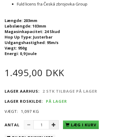
Fuld licens fra
Česká zbrojovka Group
Længde
: 203mm
Løbslængde
: 103mm
Magasinkapacitet: 24 Skud
Hop Up Type
: Justerbar
Udgangshastighed: 95m/s
Vægt
: 950g
Energi
: 0,9 Joule
1.495,00 DKK
LAGER AARHUS:
2 STK TILBAGE PÅ LAGER
LAGER ROSKILDE:
PÅ LAGER
VÆGT:
1,097 KG
ANTAL
LÆG I KURV