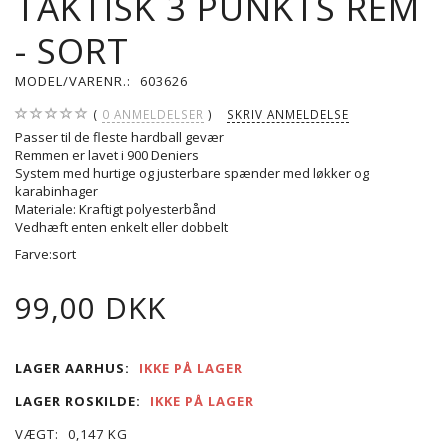
TAKTISK 3 PUNKTS REM
- SORT
MODEL/VARENR.:
603626
0
ANMELDELSER
SKRIV ANMELDELSE
Passer til de fleste hardball gevær
Remmen er lavet i 900 Deniers
System med hurtige og justerbare spænder med løkker og
karabinhager
Materiale: Kraftigt polyesterbånd
Vedhæft enten enkelt eller dobbelt
Farve:sort
99,00 DKK
LAGER AARHUS:
IKKE PÅ LAGER
LAGER ROSKILDE:
IKKE PÅ LAGER
VÆGT:
0,147 KG