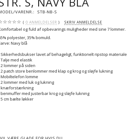
STR. S, NAVY BLÅ
MODEL/VARENR.:
STB-NB-S
0
ANMELDELSER
SKRIV ANMELDELSE
Komfortabel og fuld af opbevarings muligheder med sine 7 lommer.
65% polyester, 35% bomuld.
Farve: Navy blå
- Sikkerhedsbukser lavet af behageligt, funktionelt ripstop materiale
- Talje med elastik
- 2 lommer på siden
- 2 patch store benlommer med klap og krog og sløjfe lukning
- Mobiltelefon lomme
- 2 lommer med luk og lukning
- knæforstærkning
- benmuffer med justerbar krog og sløjfe lukning
- 5 cm bælte løkker
VIL VÆRE GLADE FOR HVIS DU