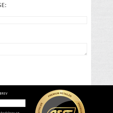
E:
BREV
nyhedsbrev og