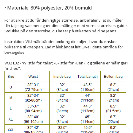
• Materiale: 80% polyester, 20% bomuld
For at sikre at du får den rigtige størrelse, anbefaler vi at du måler
din talje og sammenligner dine målinger med vores størrelses guide.
Stol ikke på den størrelse, du læser på etiketten på dine jeans.
Instruktion: Vikl målebåndet omkring din taljen, hvor du ønsker
bukserne til knappen. Lad målebåndet lidt Give i dette område for
bevægelse.
W32 L32 - 'W' står for 'talje'; »L« står for »Ben«, og tallene er målinger i
"inches".