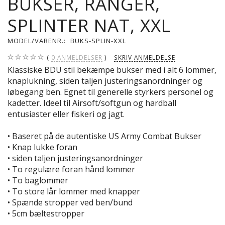
BUKSER, RANGER,
SPLINTER NAT, XXL
MODEL/VARENR.:
BUKS-SPLIN-XXL
0
ANMELDELSER
SKRIV ANMELDELSE
Klassiske BDU stil bekæmpe bukser med i alt 6 lommer,
knaplukning, siden taljen justeringsanordninger og
løbegang ben. Egnet til generelle styrkers personel og
kadetter. Ideel til Airsoft/softgun og hardball
entusiaster eller fiskeri og jagt.
• Baseret på de autentiske US Army Combat Bukser
• Knap lukke foran
• siden taljen justeringsanordninger
• To regulære foran hånd lommer
• To baglommer
• To store lår lommer med knapper
• Spænde stropper ved ben/bund
• 5cm bæltestropper