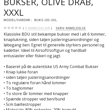
BUKSER, OLIVE DRAB,
XXXL
MODEL/VARENR.:
BUKS-OD-3XL
0
ANMELDELSER
SKRIV ANMELDELSE
Klassiske BDU stil bekæmpe bukser med i alt 6 lommer,
knaplukning, siden taljen justeringsanordninger og
løbegang ben. Egnet til generelle styrkers personel og
kadetter. Ideel til Airsoft/softgun og hardball
entusiaster eller fiskeri og jagt.
• Baseret på de autentiske US Army Combat Bukser
• Knap lukke foran
• siden taljen justeringsanordninger
• To regulære foran hånd lommer
• To baglommer
• To store lår lommer med knapper
• Spænde stropper ved ben/bund
• 5cm bæltestropper
• Materiale: 80% polyester, 20% bomuld