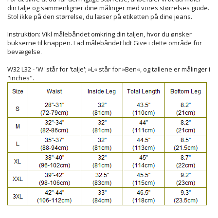
din talje og sammenligner dine målinger med vores størrelses guide.
Stol ikke på den størrelse, du læser på etiketten på dine jeans.
Instruktion: Vikl målebåndet omkring din taljen, hvor du ønsker
bukserne til knappen. Lad målebåndet lidt Give i dette område for
bevægelse.
W32 L32 - 'W' står for 'talje'; »L« står for »Ben«, og tallene er målinger i
"inches".