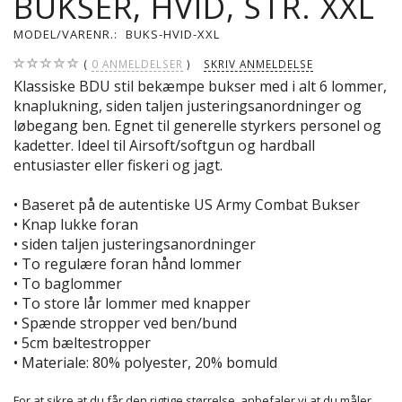
BUKSER, HVID, STR. XXL
MODEL/VARENR.:
BUKS-HVID-XXL
0
ANMELDELSER
SKRIV ANMELDELSE
Klassiske BDU stil bekæmpe bukser med i alt 6 lommer,
knaplukning, siden taljen justeringsanordninger og
løbegang ben. Egnet til generelle styrkers personel og
kadetter. Ideel til Airsoft/softgun og hardball
entusiaster eller fiskeri og jagt.
• Baseret på de autentiske US Army Combat Bukser
• Knap lukke foran
• siden taljen justeringsanordninger
• To regulære foran hånd lommer
• To baglommer
• To store lår lommer med knapper
• Spænde stropper ved ben/bund
• 5cm bæltestropper
• Materiale: 80% polyester, 20% bomuld
For at sikre at du får den rigtige størrelse, anbefaler vi at du måler