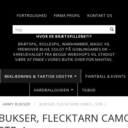
FORTROLIGHED
FIRMA PROFIL
KONTAKT OS
HVOR ER BRÆTSPILLENE?!?
BRÆTSPIL, ROLLESPIL, WARHAMMER, MAGIC VIL
FREMOVER BLIVE SOLGT PÅ GOBLINGAMES.DK -
VAREUDVALGET FRA BEGGE WEBSHOPS VIL STADIGT
VÆRE AT FINDE I VORES BUTIK OVER FOR NAVITAS.
BEKLÆDNING & TAKTISK UDSTYR
PAINTBALL & EVENTS
HARDBALLGUIDEN
TILBUD
ARMY BUKSER
BUKSER, FLECKTARN CAMO., STR. L
BUKSER, FLECKTARN CAMO