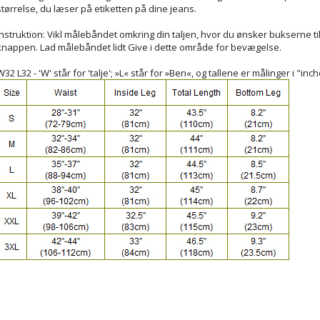
størrelse, du læser på etiketten på dine jeans.
Instruktion: Vikl målebåndet omkring din taljen, hvor du ønsker bukserne ti
knappen. Lad målebåndet lidt Give i dette område for bevægelse.
W32 L32 - 'W' står for 'talje'; »L« står for »Ben«, og tallene er målinger i "inc