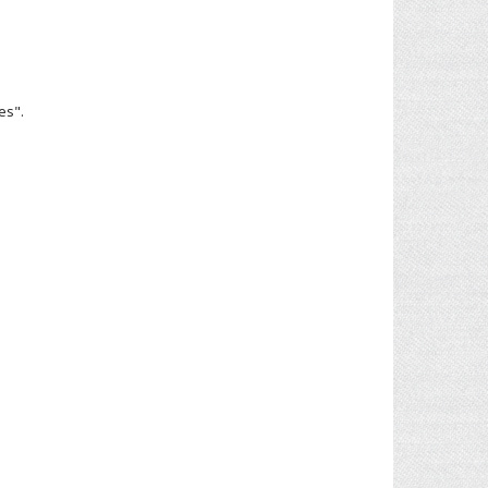
l
hes".