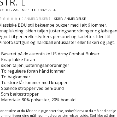
STR. L
MODEL/VARENR.:
11810021-904
0
ANMELDELSER
SKRIV ANMELDELSE
Klassiske BDU stil bekæmpe bukser med i alt 6 lommer,
knaplukning, siden taljen justeringsanordninger og løbega
Egnet til generelle styrkers personel og kadetter. Ideel til
Airsoft/softgun og hardball entusiaster eller fiskeri og jagt.
• Baseret på de autentiske US Army Combat Bukser
• Knap lukke foran
• siden taljen justeringsanordninger
• To regulære foran hånd lommer
• To baglommer
• To store lår lommer med knapper
• Spænde stropper ved ben/bund
• 5cm bæltestropper
• Materiale: 80% polyester, 20% bomuld
For at sikre at du får den rigtige størrelse, anbefaler vi at du måler din talje
sammenligner dine målinger med vores størrelses guide. Stol ikke på den