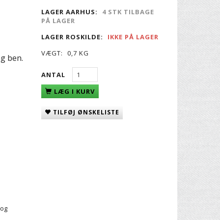
LAGER AARHUS:
4 STK TILBAGE
PÅ LAGER
LAGER ROSKILDE:
IKKE PÅ LAGER
VÆGT:
0,7 KG
ng ben.
ANTAL
LÆG I KURV
TILFØJ ØNSKELISTE
 og