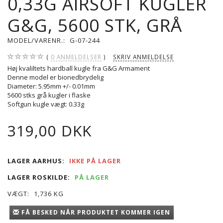
0,33G AIRSOFT KUGLER
G&G, 5600 STK, GRÅ
MODEL/VARENR.:
G-07-244
0
ANMELDELSER
SKRIV ANMELDELSE
Høj kvaliltets hardball kugle fra G&G Armament
Denne model er bionedbrydelig
Diameter: 5.95mm +/- 0.01mm
5600 stks grå kugler i flaske
Softgun kugle vægt: 0.33g
319,00 DKK
LAGER AARHUS:
IKKE PÅ LAGER
LAGER ROSKILDE:
PÅ LAGER
VÆGT:
1,736 KG
FÅ BESKED NÅR PRODUKTET KOMMER IGEN