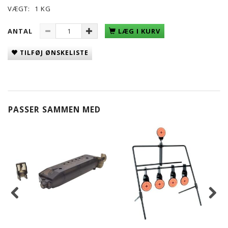
VÆGT:
1 KG
ANTAL
LÆG I KURV
TILFØJ ØNSKELISTE
PASSER SAMMEN MED