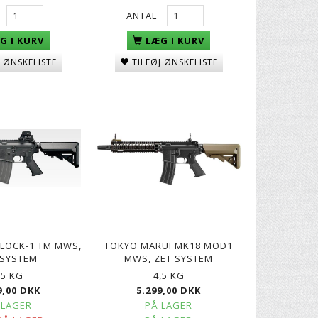
ANTAL
G I KURV
LÆG I KURV
J ØNSKELISTE
TILFØJ ØNSKELISTE
LOCK-1 TM MWS,
TOKYO MARUI MK18 MOD1
 SYSTEM
MWS, ZET SYSTEM
. II -
30" CARBON PIL TIL BUE
BIO KUGLER, 0,25G - HVID
4000 STK
,5 KG
4,5 KG
49,00 DKK
129,00 DKK
9,00 DKK
5.299,00 DKK
 LAGER
PÅ LAGER