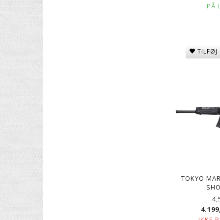
PÅ 
TILFØJ
TOKYO MAR
SH
4,
4.199
IKKE 