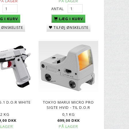
PÅ LAGER
PÅ LAGER
ANTAL
G I KURV
LÆG I KURV
J ØNSKELISTE
TILFØJ ØNSKELISTE
5.1 D.O.R WHITE
TOKYO MARUI MICRO PRO
SIGTE HVID - TIL D.O.R
,2 KG
0,1 KG
9,00 DKK
699,00 DKK
 LAGER
PÅ LAGER