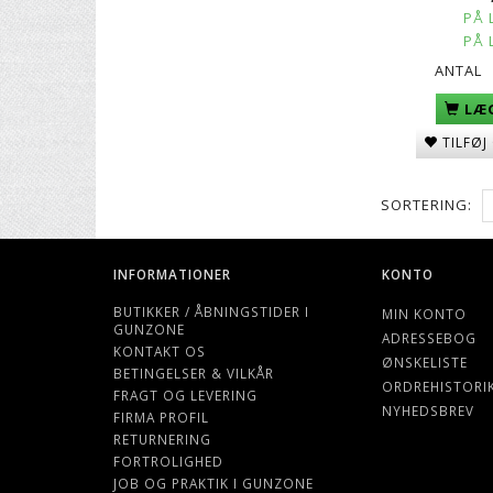
PÅ 
PÅ 
ANTAL
LÆG
TILFØJ
SORTERING:
INFORMATIONER
KONTO
BUTIKKER / ÅBNINGSTIDER I
MIN KONTO
GUNZONE
ADRESSEBOG
KONTAKT OS
ØNSKELISTE
BETINGELSER & VILKÅR
ORDREHISTORI
FRAGT OG LEVERING
NYHEDSBREV
FIRMA PROFIL
RETURNERING
FORTROLIGHED
JOB OG PRAKTIK I GUNZONE