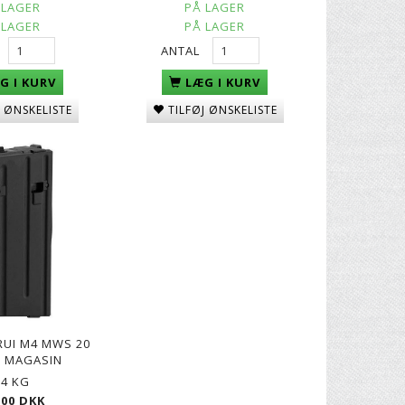
 LAGER
PÅ LAGER
 LAGER
PÅ LAGER
ANTAL
G I KURV
LÆG I KURV
J ØNSKELISTE
TILFØJ ØNSKELISTE
UI M4 MWS 20
 MAGASIN
,4 KG
,00 DKK