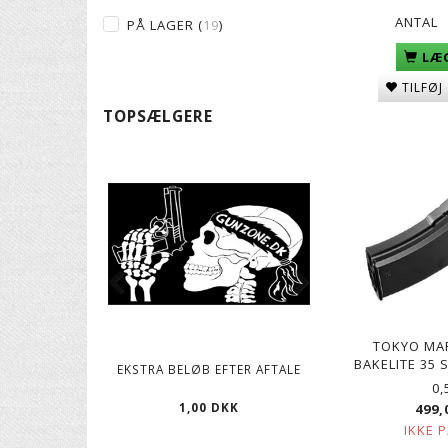
ANTAL
PÅ LAGER
(
19
)
LÆG
TILFØJ
TOPSÆLGERE
TOKYO MA
BAKELITE 35
EKSTRA BELØB EFTER AFTALE
CO2 PATRONER, 12
0,
1,00 DKK
119,00 D
499,
IKKE 