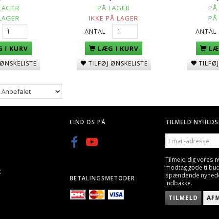
LAGER
PÅ LAGER
PÅ
LAGER
IKKE PÅ LAGER
PÅ
ANTAL
ANTAL
 I KURV
LÆG I KURV
LÆ
 ØNSKELISTE
TILFØJ ØNSKELISTE
TILFØ
FIND OS PÅ
TILMELD NYHEDS
EMAIL-
ADRESSE
Tilmeld dig vores 
modtag gode tilbu
K
spændende nyheder 
BETALINGSMETODER
indbakke.
TILMELD
AF