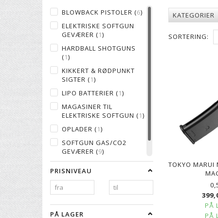
BLOWBACK PISTOLER
(
6
)
KATEGORIER
ELEKTRISKE SOFTGUN
GEVÆRER
(
1
)
SORTERING:
HARDBALL SHOTGUNS
(
1
)
KIKKERT & RØDPUNKT
SIGTER
(
1
)
LIPO BATTERIER
(
1
)
MAGASINER TIL
ELEKTRISKE SOFTGUN
(
1
)
OPLADER
(
1
)
SOFTGUN GAS/CO2
GEVÆRER
(
9
)
TOKYO MARUI 
TOKYO MARUI
(
4
)
PRISNIVEAU
MA
0,
399,
PÅ 
PÅ LAGER
PÅ 