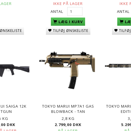
LAGER
IKKE PÅ LAGER
IKKE 
ANTAL
ANTAL
LÆG I KURV
LÆ
 ØNSKELISTE
TILFØJ ØNSKELISTE
TILFØ
UI SAIGA 12K
TOKYO MARUI MP7A1 GAS
TOKYO MARU
OTGUN
BLOWBACK - TAN
EDIT
5 KG
2,8 KG
3
,00 DKK
2.799,00 DKK
5.29
PÅ LAGER
PÅ LAGER
PÅ