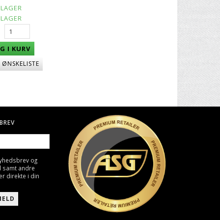
 LAGER
 LAGER
G I KURV
J ØNSKELISTE
BREV
nyhedsbrev og
d samt andre
direkte i din
MELD