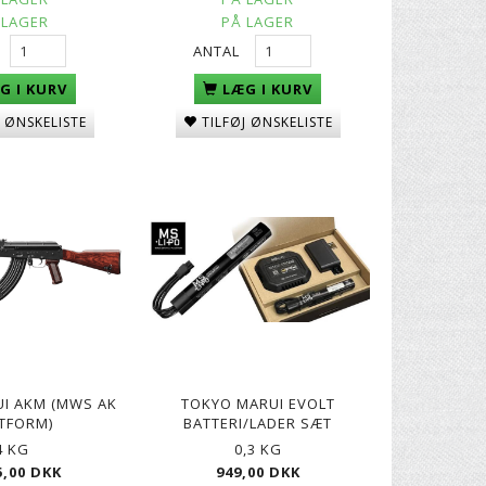
 LAGER
PÅ LAGER
ANTAL
G I KURV
LÆG I KURV
J ØNSKELISTE
TILFØJ ØNSKELISTE
I AKM (MWS AK
TOKYO MARUI EVOLT
TFORM)
BATTERI/LADER SÆT
4 KG
0,3 KG
5,00 DKK
949,00 DKK