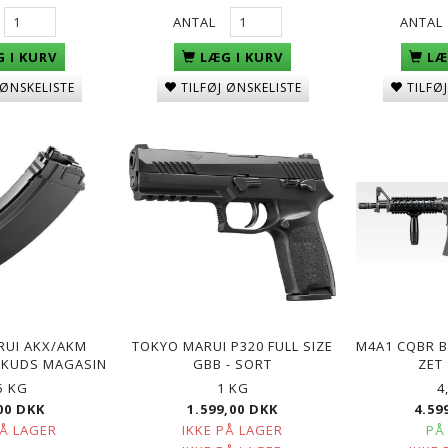
ANTAL
ANTAL
 I KURV
LÆG I KURV
LÆ
 ØNSKELISTE
TILFØJ ØNSKELISTE
TILFØ
POPULÆR
RUI AKX/AKM
TOKYO MARUI P320 FULL SIZE
M4A1 CQBR B
 SKUDS MAGASIN
GBB - SORT
ZET
G, 25 STK
Q BLASTER 0,20G KUGLER-
GREEN POWER GAS, GEN
3300STK
600ML/800ML
5 KG
1 KG
4
KK
59,00 DKK
89,00 DKK
00 DKK
1.599,00 DKK
4.59
PÅ LAGER
IKKE PÅ LAGER
PÅ