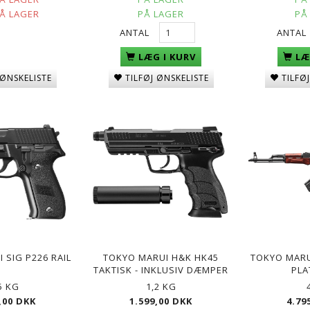
PÅ LAGER
PÅ LAGER
PÅ
ANTAL
ANTAL
LÆG I KURV
LÆ
 ØNSKELISTE
TILFØJ ØNSKELISTE
TILFØ
 SIG P226 RAIL
TOKYO MARUI H&K HK45
TOKYO MARU
TAKTISK - INKLUSIV DÆMPER
PLA
5 KG
1,2 KG
,00 DKK
1.599,00 DKK
4.79