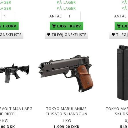
LAGER
PÅ LAGER
PÅ
LAGER
PÅ LAGER
PÅ
ANTAL
ANTAL
 I KURV
LÆG I KURV
LÆ
 ØNSKELISTE
TILFØJ ØNSKELISTE
TILFØ
EVOLT M4A1 AEG
TOKYO MARUI ANIME
TOKYO MAR
E RIFFEL
CHISATO'S HANDGUN
SKUDS
2 KG
1 KG
0
,00 DKK
1.999,00 DKK
549