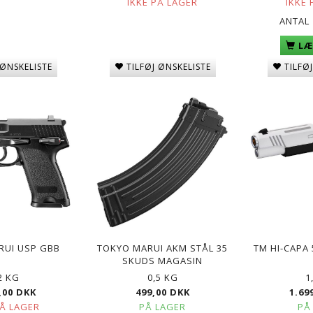
IKKE PÅ LAGER
IKKE 
ANTAL
LÆ
 ØNSKELISTE
TILFØJ ØNSKELISTE
TILFØ
RUI USP GBB
TOKYO MARUI AKM STÅL 35
TM HI-CAPA 
SKUDS MAGASIN
2 KG
0,5 KG
1
,00 DKK
499,00 DKK
1.69
PÅ LAGER
PÅ LAGER
PÅ