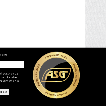
. II -
30" CARBON PIL TIL BUE
BIO KUGLER, 0,25G - HVID
4000 STK
49,00 DKK
129,00 DKK
BREV
nyhedsbrev og
d samt andre
direkte i din
MELD