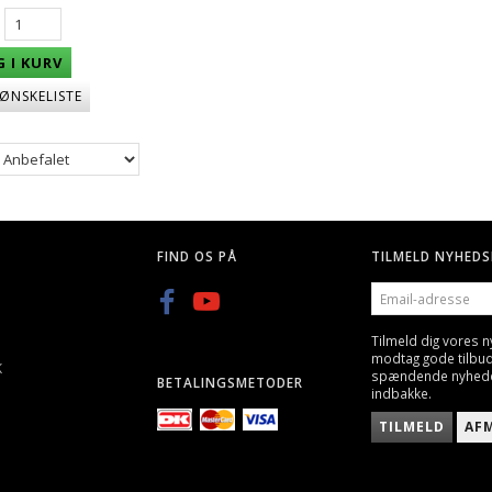
 I KURV
 ØNSKELISTE
G, 25 STK
Q BLASTER 0,20G KUGLER-
GREEN POWER GAS, GEN
3300STK
600ML/800ML
KK
59,00 DKK
89,00 DKK
FIND OS PÅ
TILMELD NYHEDS
EMAIL-
ADRESSE
Tilmeld dig vores 
modtag gode tilbu
K
spændende nyheder 
BETALINGSMETODER
indbakke.
TILMELD
AF