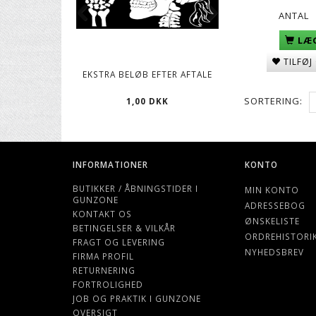
ANTAL
LÆG
TILFØJ
EKSTRA BELØB EFTER AFTALE
CO2 PATRONER, 12
SORTERING:
1,00 DKK
119,00 D
INFORMATIONER
KONTO
BUTIKKER / ÅBNINGSTIDER I
MIN KONTO
GUNZONE
ADRESSEBOG
KONTAKT OS
ØNSKELISTE
BETINGELSER & VILKÅR
ORDREHISTORI
FRAGT OG LEVERING
NYHEDSBREV
FIRMA PROFIL
RETURNERING
FORTROLIGHED
JOB OG PRAKTIK I GUNZONE
OVERSIGT