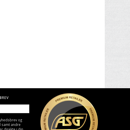
. II -
30" CARBON PIL TIL BUE
BIO KUGLER, 0,25G - HVID
4000 STK
49,00 DKK
129,00 DKK
BREV
nyhedsbrev og
d samt andre
direkte i din