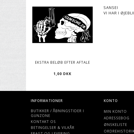
SANSEI
VI HAR I ØJEB
EKSTRA BELØB EFTER AFTALE
CO2 PATRONER, 12
1,00 DKK
119,00 D
INFORMATIONER
KONTO
BUTIKKER / ÅBNINGSTIDER I
MIN KONTO
GUNZONE
ADRESSEBOG
KONTAKT OS
ØNSKELISTE
BETINGELSER & VILKÅR
ORDREHISTORI
FRAGT OG LEVERING