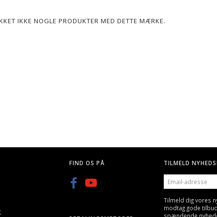
POPULÆR
LIKKET IKKE NOGLE PRODUKTER MED DETTE MÆRKE.
G, 25 STK
Q BLASTER 0,20G KUGLER-
GREEN POWER GAS, GEN
3300STK
600ML/800ML
KK
59,00 DKK
89,00 DKK
FIND OS PÅ
TILMELD NYHEDS
EMAIL-
ADRESSE
Tilmeld dig vores 
modtag gode tilbu
K
spændende nyheder 