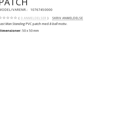
PATCH
MODEL/VARENR.:
10767450000
0
ANMELDELSER
SKRIV ANMELDELSE
Last Man Standing
PVC patch med
8-ball
motiv.
Dimensioner:
50 x 50 mm