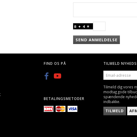
SEND ANMELDELSE
FIND OS PÅ
TILMELD NYHEDS
EMAIL-
ADRESSE
Tilmeld dig vores 
modtag gode tilbu
K
spændende nyheder 
BETALINGSMETODER
indbakke.
TILMELD
AF