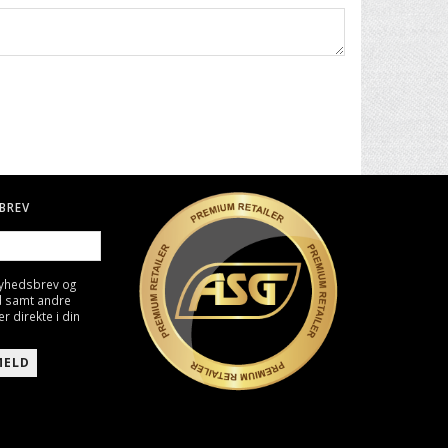
BREV
nyhedsbrev og
d samt andre
direkte i din
MELD