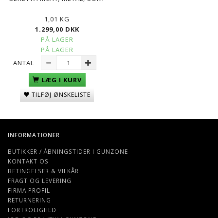
1,01 KG
1.299,00 DKK
PÅ LAGER
PÅ LAGER
ANTAL
LÆG I KURV
TILFØJ ØNSKELISTE
INFORMATIONER
BUTIKKER / ÅBNINGSTIDER I GUNZONE
KONTAKT OS
BETINGELSER & VILKÅR
FRAGT OG LEVERING
FIRMA PROFIL
RETURNERING
FORTROLIGHED