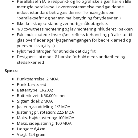
Parallaksefri (Alle rødpunkt- og holografiske sigter har en lille
mængde parallakse. I overensstemmelse med gældende
industristandard betragtes denne lille mængde som
“parallaksefri” og har minimal betydning for ydeevnen.)
Ikke-kritisk øjeafstand giver hurtig måloptagelse.
1/3 co-witness montering og lav montering inkluderet i pakken
Fuld multicoatede linser (Anti-refleks behandling på alle luft-til-
glas overflader øger lysgennemgangen for bedre klarhed og
ydeevne i svagt lys.)
Fyldt med nitrogen for at holde det dug frit
Designet til at modstå barske forhold med vandtæthed og
stødsikkerhed
Specs:
Punktstørrelse: 2 MOA
Punktfarve: rød
Batteritype: CR2032
Batterilevetid: 50.000 timer
Sigtemiddel: 2 MOA
Justeringsinddeling: 1/2 MOA
Justering pr. rotation: 22,5 MOA
Maks. højdejustering: 100 MOA
Maks. sidejustering: 100 MOA
Længde: 6,4 cm
Vægt: 124 gram