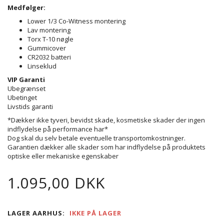
Medfølger:
Lower 1/3 Co-Witness montering
Lav montering
Torx T-10 nøgle
Gummicover
CR2032 batteri
Linseklud
VIP Garanti
Ubegrænset
Ubetinget
Livstids garanti
*Dækker ikke tyveri, bevidst skade, kosmetiske skader der ingen
indflydelse på performance har*
Dog skal du selv betale eventuelle transportomkostninger.
Garantien dækker alle skader som har indflydelse på produktets
optiske eller mekaniske egenskaber
1.095,00 DKK
LAGER AARHUS:
IKKE PÅ LAGER