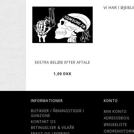
VI HAR I ØJEB
EKSTRA BELØB EFTER AFTALE
CO2 PATRONER, 12
1,00 DKK
119,00 D
INFORMATIONER
KONTO
BUTIKKER / ÅBNINGSTIDER I
MIN KONTO
GUNZONE
ADRESSEBOG
KONTAKT OS
ØNSKELISTE
BETINGELSER & VILKÅR
ORDREHISTORI
FRAGT OG LEVERING