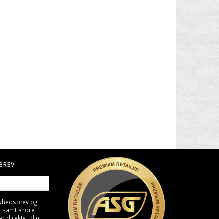
. II -
30" CARBON PIL TIL BUE
BIO KUGLER, 0,25G - HVID
4000 STK
49,00 DKK
129,00 DKK
BREV
nyhedsbrev og
d samt andre
direkte i din