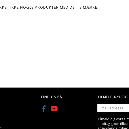
POPULÆR
LIKKET IKKE NOGLE PRODUKTER MED DETTE MÆRKE.
G, 25 STK
Q BLASTER 0,20G KUGLER-
GREEN POWER GAS, GEN
3300STK
600ML/800ML
KK
59,00 DKK
89,00 DKK
FIND OS PÅ
TILMELD NYHEDS
EMAIL-
ADRESSE
Tilmeld dig vores 
modtag gode tilbu
K
spændende nyheder 