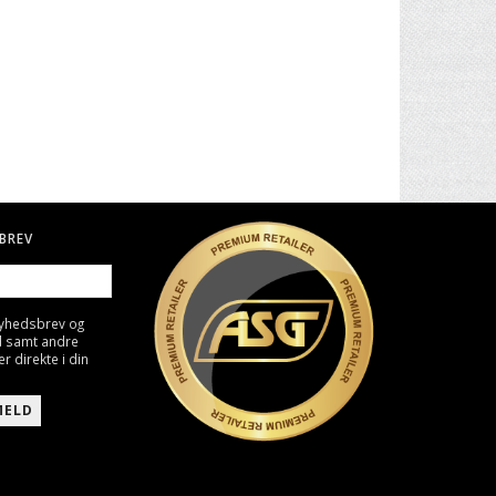
. II -
30" CARBON PIL TIL BUE
BIO KUGLER, 0,25G - HVID
4000 STK
49,00 DKK
129,00 DKK
BREV
nyhedsbrev og
d samt andre
direkte i din
MELD