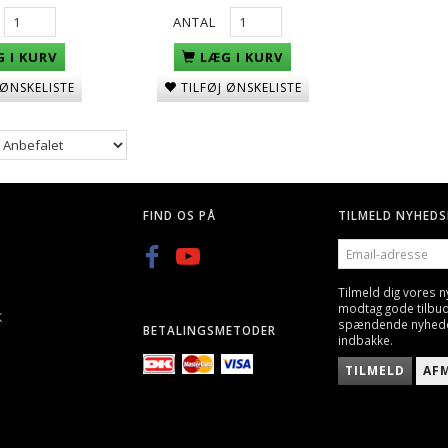
ANTAL
 I KURV
LÆG I KURV
 ØNSKELISTE
TILFØJ ØNSKELISTE
G, 25 STK
Q BLASTER 0,20G KUGLER-
GREEN POWER GAS, GEN
3300STK
600ML/800ML
KK
59,00 DKK
89,00 DKK
FIND OS PÅ
TILMELD NYHEDS
EMAIL-
ADRESSE
Tilmeld dig vores 
modtag gode tilbu
K
spændende nyheder 
BETALINGSMETODER
indbakke.
TILMELD
AF