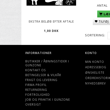
ANTAL
LÆG
TILFØJ
EKSTRA BELØB EFTER AFTALE
CO2 PATRONER, 12
1,00 DKK
119,00 D
SORTERING:
INFORMATIONER
KONTO
BUTIKKER / ÅBNINGSTIDER I
MIN KONTO
GUNZONE
ADRESSEBOG
KONTAKT OS
ØNSKELISTE
BETINGELSER & VILKÅR
ORDREHISTORI
FRAGT OG LEVERING
NYHEDSBREV
FIRMA PROFIL
RETURNERING
FORTROLIGHED
JOB OG PRAKTIK I GUNZONE
OVERSIGT