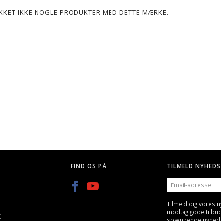
POPULÆR
LIKKET IKKE NOGLE PRODUKTER MED DETTE MÆRKE.
G, 25 STK
Q BLASTER 0,20G KUGLER-
GREEN POWER GAS, GEN
3300STK
600ML/800ML
KK
59,00 DKK
89,00 DKK
FIND OS PÅ
TILMELD NYHEDS
EMAIL-
ADRESSE
Tilmeld dig vores 
modtag gode tilbu
K
spændende nyheder 