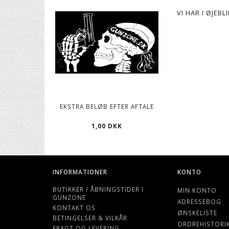
VI HAR I ØJEB
EKSTRA BELØB EFTER AFTALE
CO2 PATRONER, 12
1,00 DKK
119,00 D
INFORMATIONER
KONTO
BUTIKKER / ÅBNINGSTIDER I
MIN KONTO
GUNZONE
ADRESSEBOG
KONTAKT OS
ØNSKELISTE
BETINGELSER & VILKÅR
ORDREHISTORI
FRAGT OG LEVERING