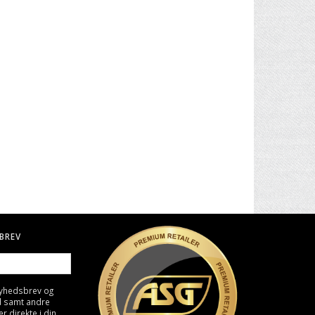
. II -
30" CARBON PIL TIL BUE
BIO KUGLER, 0,25G - HVID
4000 STK
49,00 DKK
129,00 DKK
BREV
nyhedsbrev og
d samt andre
direkte i din