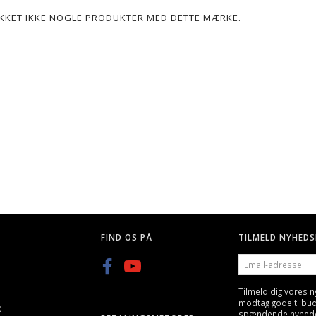
POPULÆR
LIKKET IKKE NOGLE PRODUKTER MED DETTE MÆRKE.
G, 25 STK
Q BLASTER 0,20G KUGLER-
GREEN POWER GAS, GEN
3300STK
600ML/800ML
KK
59,00 DKK
89,00 DKK
FIND OS PÅ
TILMELD NYHEDS
EMAIL-
ADRESSE
Tilmeld dig vores 
modtag gode tilbu
K
spændende nyheder 