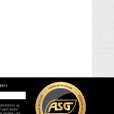
. II -
30" CARBON PIL TIL BUE
BIO KUGLER, 0,25G - HVID
4000 STK
49,00 DKK
129,00 DKK
BREV
nyhedsbrev og
d samt andre
direkte i din