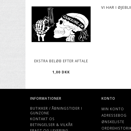
VI HAR I ØJEB
EKSTRA BELØB EFTER AFTALE
CO2 PATRONER, 12
1,00 DKK
119,00 D
INFORMATIONER
KONTO
BUTIKKER / ÅBNINGSTIDER I
MIN KONTO
GUNZONE
ADRESSEBOG
KONTAKT OS
ØNSKELISTE
BETINGELSER & VILKÅR
ORDREHISTORI
FRAGT OG LEVERING