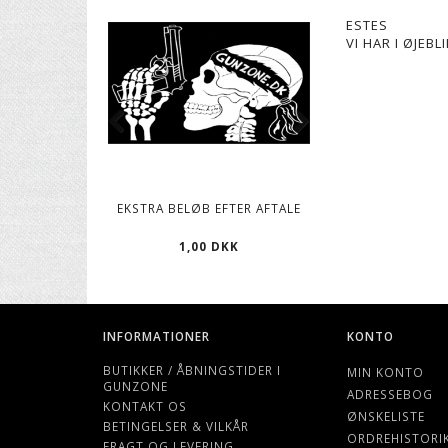
ESTES
VI HAR I ØJEB
EKSTRA BELØB EFTER AFTALE
CO2 PATRONER, 12
1,00 DKK
119,00 D
INFORMATIONER
KONTO
BUTIKKER / ÅBNINGSTIDER I
MIN KONTO
GUNZONE
ADRESSEBOG
KONTAKT OS
ØNSKELISTE
BETINGELSER & VILKÅR
ORDREHISTORI
FRAGT OG LEVERING