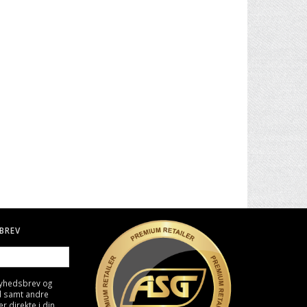
. II -
30" CARBON PIL TIL BUE
BIO KUGLER, 0,25G - HVID
4000 STK
49,00 DKK
129,00 DKK
BREV
nyhedsbrev og
d samt andre
direkte i din