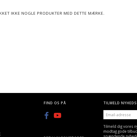
POPULÆR
LIKKET IKKE NOGLE PRODUKTER MED DETTE MÆRKE.
G, 25 STK
Q BLASTER 0,20G KUGLER-
GREEN POWER GAS, GEN
3300STK
600ML/800ML
KK
59,00 DKK
89,00 DKK
FIND OS PÅ
TILMELD NYHEDS
EMAIL-
ADRESSE
Tilmeld dig vores 
modtag gode tilbu
K
spændende nyheder 