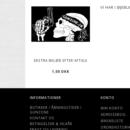
VI HAR I ØJEB
EKSTRA BELØB EFTER AFTALE
CO2 PATRONER, 12
1,00 DKK
119,00 D
INFORMATIONER
KONTO
BUTIKKER / ÅBNINGSTIDER I
MIN KONTO
GUNZONE
ADRESSEBOG
KONTAKT OS
ØNSKELISTE
BETINGELSER & VILKÅR
ORDREHISTORI
FRAGT OG LEVERING