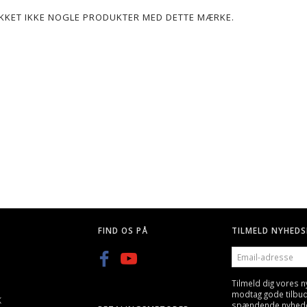
POPULÆR
LIKKET IKKE NOGLE PRODUKTER MED DETTE MÆRKE.
G, 25 STK
Q BLASTER 0,20G KUGLER-
GREEN POWER GAS, GEN
3300STK
600ML/800ML
KK
59,00 DKK
89,00 DKK
FIND OS PÅ
TILMELD NYHEDS
EMAIL-
ADRESSE
Tilmeld dig vores 
modtag gode tilbu
K
spændende nyheder 