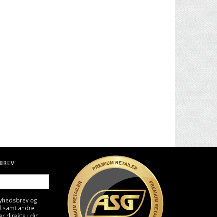
. II -
30" CARBON PIL TIL BUE
BIO KUGLER, 0,25G - HVID
4000 STK
49,00 DKK
129,00 DKK
BREV
nyhedsbrev og
d samt andre
direkte i din