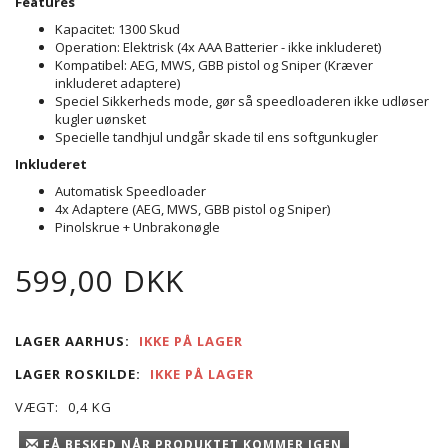
Features
Kapacitet: 1300 Skud
Operation: Elektrisk (4x AAA Batterier - ikke inkluderet)
Kompatibel: AEG, MWS, GBB pistol og Sniper (Kræver
inkluderet adaptere)
Speciel Sikkerheds mode, gør så speedloaderen ikke udløser
kugler uønsket
Specielle tandhjul undgår skade til ens softgunkugler
Inkluderet
Automatisk Speedloader
4x Adaptere (AEG, MWS, GBB pistol og Sniper)
Pinolskrue + Unbrakonøgle
599,00 DKK
LAGER AARHUS:
IKKE PÅ LAGER
LAGER ROSKILDE:
IKKE PÅ LAGER
VÆGT:
0,4 KG
FÅ BESKED NÅR PRODUKTET KOMMER IGEN