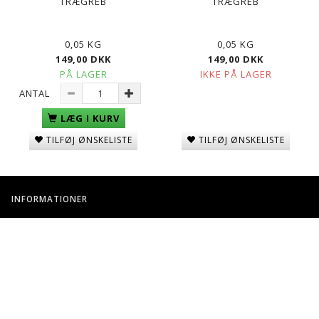
TRÆGREB
TRÆGREB
0,05 KG
0,05 KG
149,00 DKK
149,00 DKK
PÅ LAGER
IKKE PÅ LAGER
ANTAL
LÆG I KURV
TILFØJ ØNSKELISTE
TILFØJ ØNSKELISTE
INFORMATIONER
BUTIKKER / ÅBNINGSTIDER I GUNZONE
KONTAKT OS
BETINGELSER & VILKÅR
FRAGT OG LEVERING
FIRMA PROFIL
RETURNERING
FORTROLIGHED