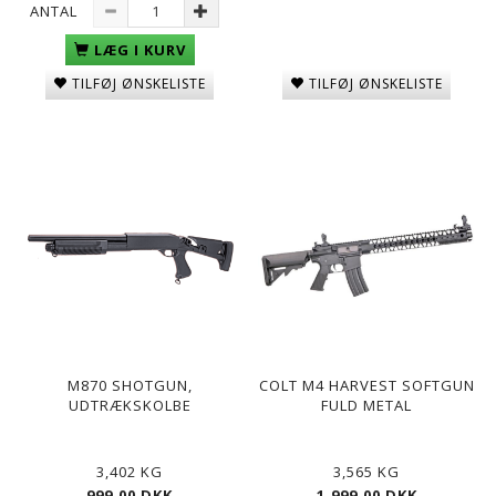
ANTAL
LÆG I KURV
TILFØJ ØNSKELISTE
TILFØJ ØNSKELISTE
M870 SHOTGUN,
COLT M4 HARVEST SOFTGUN
UDTRÆKSKOLBE
FULD METAL
3,402 KG
3,565 KG
999,00 DKK
1.999,00 DKK