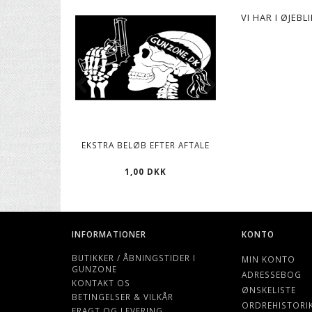
VI HAR I ØJEB
EKSTRA BELØB EFTER AFTALE
CO2 PATRONER, 12
1,00 DKK
119,00 D
INFORMATIONER
KONTO
BUTIKKER / ÅBNINGSTIDER I
MIN KONTO
GUNZONE
ADRESSEBOG
KONTAKT OS
ØNSKELISTE
BETINGELSER & VILKÅR
ORDREHISTORI
FRAGT OG LEVERING