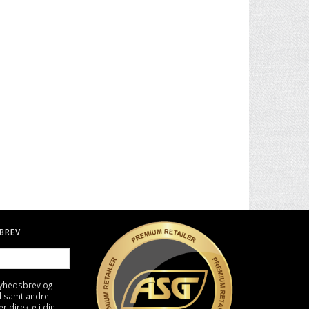
. II -
30" CARBON PIL TIL BUE
BIO KUGLER, 0,25G - HVID
4000 STK
49,00 DKK
129,00 DKK
BREV
nyhedsbrev og
d samt andre
direkte i din