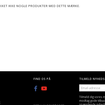
POPULÆR
LIKKET IKKE NOGLE PRODUKTER MED DETTE MÆRKE.
G, 25 STK
Q BLASTER 0,20G KUGLER-
GREEN POWER GAS, GEN
3300STK
600ML/800ML
KK
59,00 DKK
89,00 DKK
FIND OS PÅ
TILMELD NYHEDS
EMAIL-
ADRESSE
Tilmeld dig vores 
modtag gode tilbu
K
spændende nyheder 