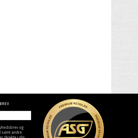
. II -
30" CARBON PIL TIL BUE
BIO KUGLER, 0,25G - HVID
4000 STK
49,00 DKK
129,00 DKK
BREV
nyhedsbrev og
d samt andre
direkte i din