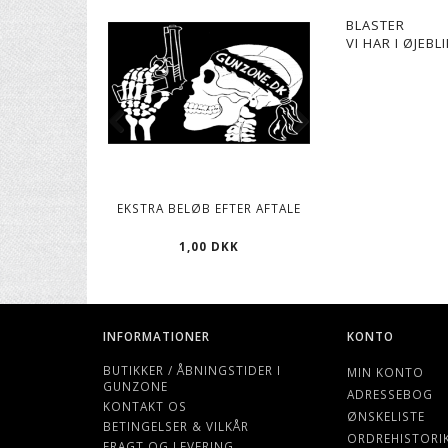
BLASTER
VI HAR I ØJEB
EKSTRA BELØB EFTER AFTALE
CO2 PATRONER, 12
1,00 DKK
119,00 D
INFORMATIONER
KONTO
BUTIKKER / ÅBNINGSTIDER I
MIN KONTO
GUNZONE
ADRESSEBOG
KONTAKT OS
ØNSKELISTE
BETINGELSER & VILKÅR
ORDREHISTORI
FRAGT OG LEVERING