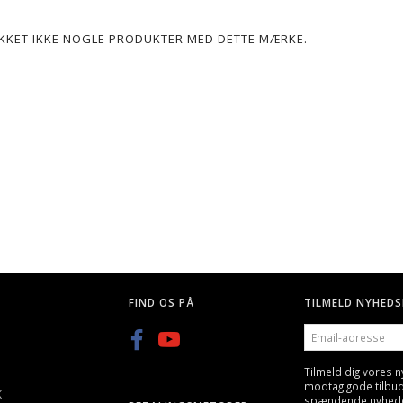
POPULÆR
LIKKET IKKE NOGLE PRODUKTER MED DETTE MÆRKE.
G, 25 STK
Q BLASTER 0,20G KUGLER-
GREEN POWER GAS, GEN
3300STK
600ML/800ML
KK
59,00 DKK
89,00 DKK
FIND OS PÅ
TILMELD NYHEDS
EMAIL-
ADRESSE
Tilmeld dig vores 
modtag gode tilbu
K
spændende nyheder 