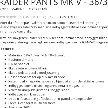
RAIDER PANTS MK V - 36/
MODEL/VARENR.:
GZ4275148
0
ANMELDELSER
SKRIV ANMELDELSE
Leder du efter et par kvalitets Multicam kamp bukser til militær brug?
Så er clawgear raider MKV med sine indbygget taktiske side lommer et per
uniforms bukser til dig.
Dette er Clawgears Raider MK V bukser som kommer med indbygget bløde
knæpuder justering i talje og knæ samt indbygget lomme til M4/AR magasin
Features:
Materiale: 57% Polyamid & 43% Bomuld
Pasform til mand
NIR behandlet
Ekstra intern lomme til kniv
Ekstra polsteret talje med justering
Passer med bælter op til 60mm bredde
Justering af knæpude højde ved hjælp af snor i de taktiske lommer i
indbygget lomme til 9mm og M4/M16/M15 magasiner
Velcro til knæpude justering i begge sider
Indbygget soft knæpuder
Strop til fastsætning af bukseben til patrulje/kampstøvler
Farve: Licenseret multicam farve
Størrelse: 36/34