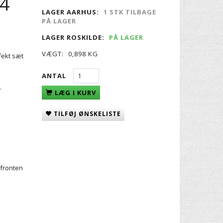
34
LAGER AARHUS:
1 STK TILBAGE
PÅ LAGER
LAGER ROSKILDE:
PÅ LAGER
VÆGT:
0,898 KG
fekt sæt
ANTAL
.
LÆG I KURV
TILFØJ ØNSKELISTE
 fronten