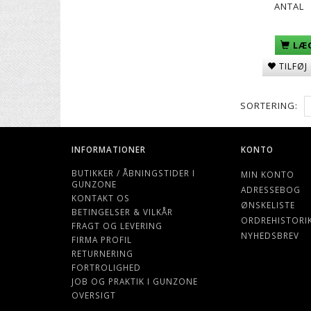
ANTAL
LÆG
TILFØJ
SORTERING:
INFORMATIONER
KONTO
BUTIKKER / ÅBNINGSTIDER I
MIN KONTO
GUNZONE
ADRESSEBOG
KONTAKT OS
ØNSKELISTE
BETINGELSER & VILKÅR
ORDREHISTORI
FRAGT OG LEVERING
NYHEDSBREV
FIRMA PROFIL
RETURNERING
FORTROLIGHED
JOB OG PRAKTIK I GUNZONE
OVERSIGT