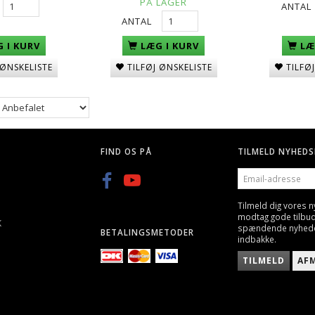
PÅ LAGER
ANTAL
ANTAL
 I KURV
LÆ
LÆG I KURV
 ØNSKELISTE
TILFØ
TILFØJ ØNSKELISTE
FIND OS PÅ
TILMELD NYHEDS
EMAIL-
ADRESSE
Tilmeld dig vores 
modtag gode tilbu
K
spændende nyheder 
BETALINGSMETODER
indbakke.
TILMELD
AF