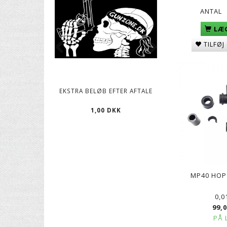
ANTAL
LÆG
TILFØJ
EKSTRA BELØB EFTER AFTALE
CO2 PATRONER, 12
1,00 DKK
119,00 D
MP40 HOP
0,0
99,
PÅ 