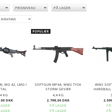
PRISNIVEAU
PÅ LAGER
POPULÆR
, MG 42, LMG I
SOFTGUN MP44, WW2 TYSK
WW2 SOFT
TAL.
STORM GEVÆR
HARDBALL
84 KG
4,4 KG
,00 DKK
2.799,00 DKK
2.09
LAGER
PÅ LAGER
PÅ
POPULÆR
LAGER
PÅ LAGER
PÅ