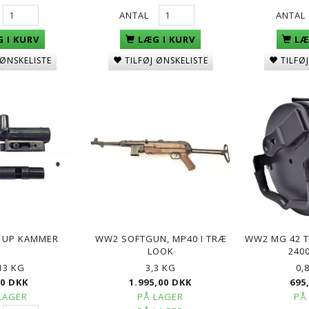
ANTAL
ANTAL
 I KURV
LÆG I KURV
LÆ
 ØNSKELISTE
TILFØJ ØNSKELISTE
TILFØ
G, 25 STK
Q BLASTER 0,20G KUGLER-
GREEN POWER GAS, GEN
3300STK
600ML/800ML
KK
59,00 DKK
89,00 DKK
 UP KAMMER
WW2 SOFTGUN, MP40 I TRÆ
WW2 MG 42 
LOOK
240
13 KG
3,3 KG
0,
00 DKK
1.995,00 DKK
695
LAGER
PÅ LAGER
PÅ