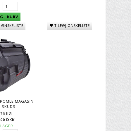
G I KURV
TILFØJ ØNSKELISTE
J ØNSKELISTE
. II -
30" CARBON PIL TIL BUE
BIO KUGLER, 0,25G - HVID
4000 STK
49,00 DKK
129,00 DKK
TROMLE MAGASIN
0 SKUDS
876 KG
,00 DKK
 LAGER