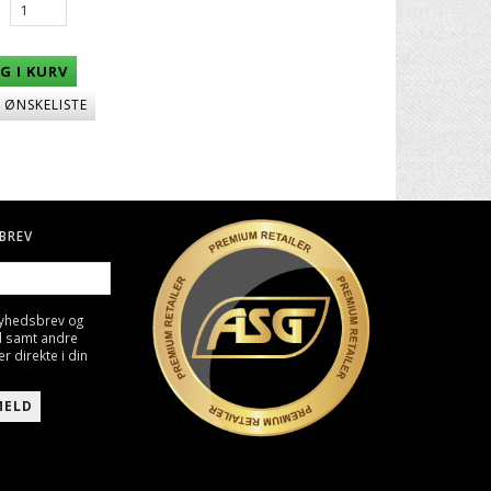
G I KURV
J ØNSKELISTE
BREV
nyhedsbrev og
d samt andre
direkte i din
MELD